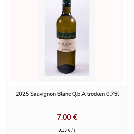
2025 Sauvignon Blanc Q.b.A trocken 0,75l
7,00
€
9,33
€
/
l