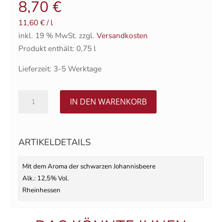
8,70
€
11,60
€
/
l
inkl. 19 % MwSt.
zzgl.
Versandkosten
Produkt enthält: 0,75
l
Lieferzeit:
3-5 Werktage
Scheurebe
IN DEN WARENKORB
Sekt
halbtrocken
0,75l
ARTIKELDETAILS
Menge
Mit dem Aroma der schwarzen Johannisbeere
Alk.: 12,5% Vol.
Rheinhessen