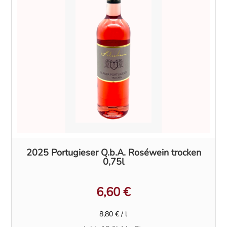
2025 Portugieser Q.b.A. Roséwein trocken
0,75l
6,60
€
8,80
€
/
l