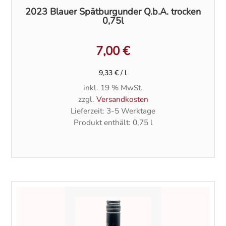
2023 Blauer Spätburgunder Q.b.A. trocken
0,75l
7,00
€
9,33
€
/
l
inkl. 19 % MwSt.
zzgl.
Versandkosten
Lieferzeit:
3-5 Werktage
Produkt enthält: 0,75
l