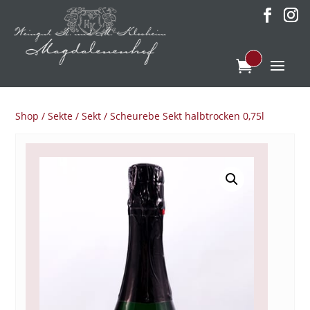
Shop
/
Sekte
/
Sekt
/ Scheurebe Sekt halbtrocken 0,75l