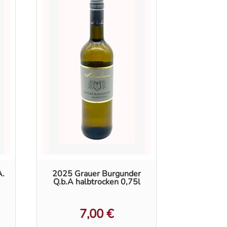
A.
2025 Grauer Burgunder
Q.b.A halbtrocken 0,75l
7,00
€