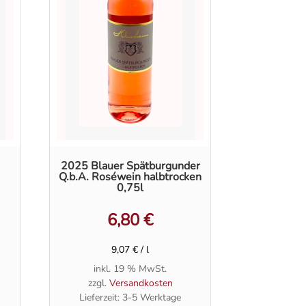
2025 Blauer Spätburgunder
Q.b.A. Roséwein halbtrocken
0,75l
6,80
€
9,07
€
/
l
inkl. 19 % MwSt.
zzgl.
Versandkosten
Lieferzeit:
3-5 Werktage