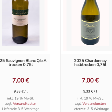
25 Sauvignon Blanc Q.b.A
2025 Chardonnay
trocken 0,75l
halbtrocken 0,75l
7,00
€
7,00
€
9,33
€
/
l
9,33
€
/
l
inkl. 19 % MwSt.
inkl. 19 % MwSt.
zzgl.
Versandkosten
zzgl.
Versandkosten
Lieferzeit:
3-5 Werktage
Lieferzeit:
3-5 Werktage