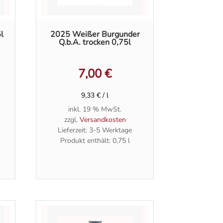
l
2025 Weißer Burgunder
Q.b.A. trocken 0,75l
7,00
€
9,33
€
/
l
inkl. 19 % MwSt.
zzgl.
Versandkosten
Lieferzeit:
3-5 Werktage
Produkt enthält: 0,75
l