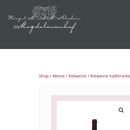
Shop
/
Weine
/
Rotweine
/
Rotweine halbtrock