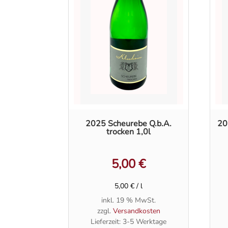
2025 Scheurebe Q.b.A.
20
trocken 1,0l
5,00
€
5,00
€
/
l
inkl. 19 % MwSt.
zzgl.
Versandkosten
Lieferzeit:
3-5 Werktage