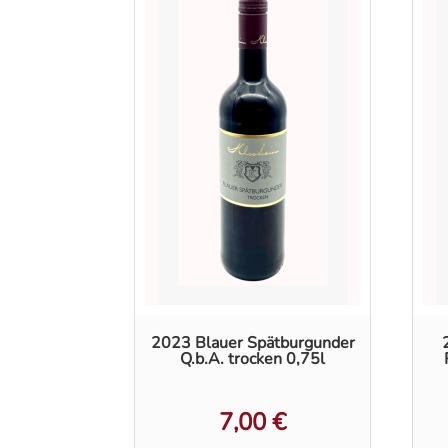
2023 Blauer Spätburgunder
Q.b.A. trocken 0,75l
7,00
€