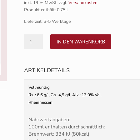
inkl. 19 % MwSt.
zzgl.
Versandkosten
Produkt enthält: 0,75
l
Lieferzeit:
3-5 Werktage
2024
IN DEN WARENKORB
Sankt
Laurent
Q.b.A.
0,75l
ARTIKELDETAILS
Menge
Vollmundig
Rs. : 6,6 g/l, Gs.: 4,9 g/l, Alk.: 13,0% Vol.
Rheinhessen
Nährwertangaben:
100ml enthalten durchschnittlich:
Brennwert: 334 kJ (80kcal)