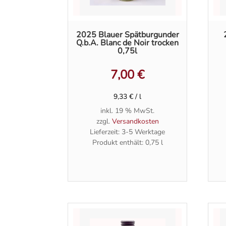
2025 Blauer Spätburgunder
Q.b.A. Blanc de Noir trocken
0,75l
7,00
€
9,33
€
/
l
inkl. 19 % MwSt.
zzgl.
Versandkosten
Lieferzeit:
3-5 Werktage
Produkt enthält: 0,75
l