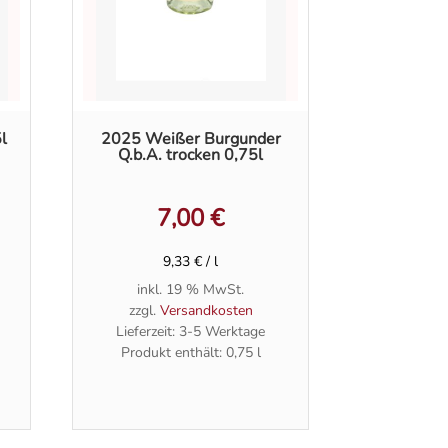
l
2025 Weißer Burgunder
Q.b.A. trocken 0,75l
7,00
€
9,33
€
/
l
inkl. 19 % MwSt.
zzgl.
Versandkosten
Lieferzeit:
3-5 Werktage
Produkt enthält: 0,75
l