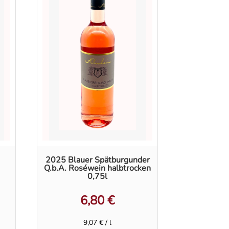
2025 Blauer Spätburgunder
Q.b.A. Roséwein halbtrocken
0,75l
6,80
€
9,07
€
/
l