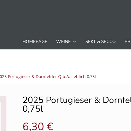
HOMEPAGE
WEINE
SEKT & SECCO
PR
025 Portugieser & Dornfelder Q.b.A. lieblich 0,75l
2025 Portugieser & Dornfeld
0,75l
6,30
€