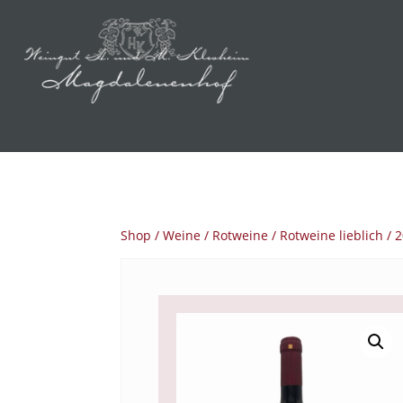
Shop
/
Weine
/
Rotweine
/
Rotweine lieblich
/ 2