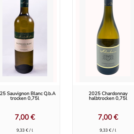
25 Sauvignon Blanc Q.b.A
2025 Chardonnay
trocken 0,75l
halbtrocken 0,75l
7,00
€
7,00
€
9,33
€
/
l
9,33
€
/
l