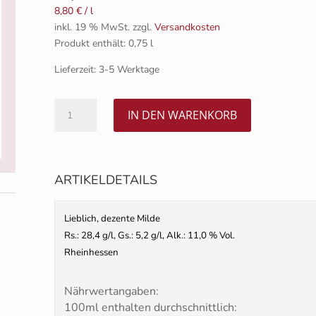
8,80
€
/
l
inkl. 19 % MwSt.
zzgl.
Versandkosten
Produkt enthält: 0,75
l
Lieferzeit:
3-5 Werktage
2025
IN DEN WARENKORB
Portugieser
&
Dornfelder
Q.b.A.
ARTIKELDETAILS
lieblich
0,75l
Lieblich, dezente Milde
Menge
Rs.: 28,4 g/l, Gs.: 5,2 g/l, Alk.: 11,0 % Vol.
Rheinhessen
Nährwertangaben:
100ml enthalten durchschnittlich: