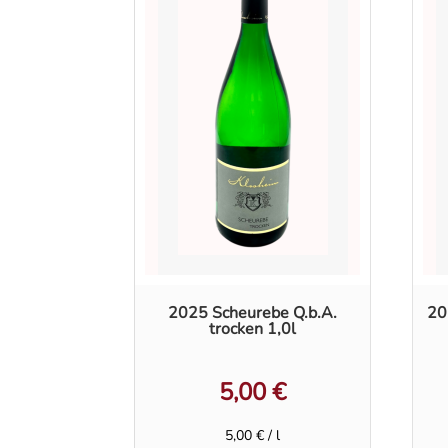
2025 Scheurebe Q.b.A.
20
trocken 1,0l
5,00
€
5,00
€
/
l