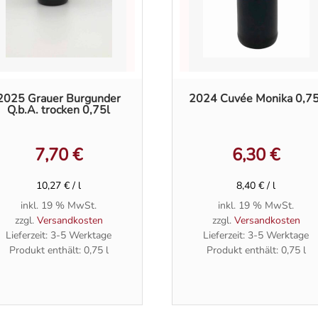
2025 Grauer Burgunder
2024 Cuvée Monika 0,75
Q.b.A. trocken 0,75l
7,70
€
6,30
€
10,27
€
/
l
8,40
€
/
l
inkl. 19 % MwSt.
inkl. 19 % MwSt.
zzgl.
Versandkosten
zzgl.
Versandkosten
Lieferzeit:
3-5 Werktage
Lieferzeit:
3-5 Werktage
Produkt enthält: 0,75
l
Produkt enthält: 0,75
l