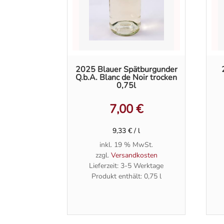
2025 Blauer Spätburgunder
Q.b.A. Blanc de Noir trocken
0,75l
7,00
€
9,33
€
/
l
inkl. 19 % MwSt.
zzgl.
Versandkosten
Lieferzeit:
3-5 Werktage
Produkt enthält: 0,75
l