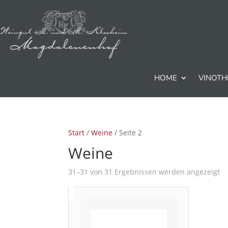
HOME
VINOTH
Start
/
Weine
/ Seite 2
Weine
31–31 von 31 Ergebnissen werden angezeigt