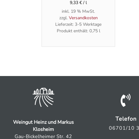
9,33
€
/
l
inkl. 19 % MwSt.
zzgl.
Versandkosten
Lieferzeit:
3-5 Werktage
Produkt enthält: 0,75
l

Telefon
Weingut Heinz und Markus
06701/10 
Klosheim
Gau-Bickelheimer Str. 42