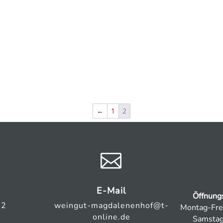
←
1
2

E-Mail
Öffnung
32
weingut-magdalenenhof@t-
Montag-Frei
online.de
Samstag